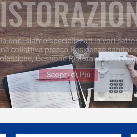
ISTORAZIO
Da anni siamo specializzati in vari settor
one collettiva presso Residenze sanitarie
olastiche, Gestione Ristoranti e Servizio
Scopri di Più