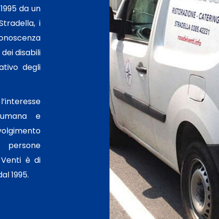
 1995 da un
tradella, i
conoscenza
dei disabili
ativo degli
l’interesse
e umana e
 svolgimento
i persone
Venti è di
al 1995.