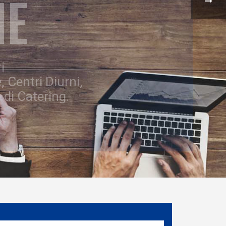
NE
i
, Centri Diurni,
 di Catering.