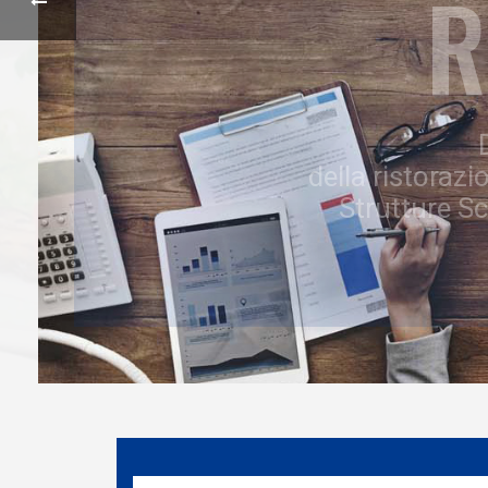
R
della ristorazi
Strutture Sc