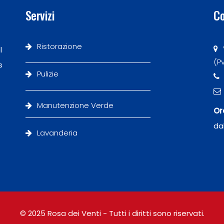
Servizi
Co
Ristorazione
l
(P
s
Pulizie
Manutenzione Verde
Or
da
Lavanderia
© 2025 Rosa dei Venti - Tutti i diritti sono riservati.